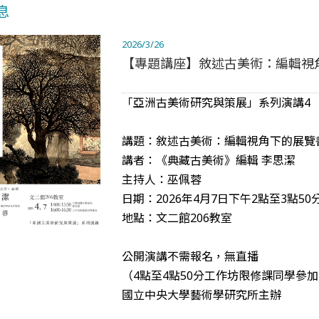
息
2026/3/26
【專題講座】敘述古美術：編輯視
「亞洲古美術研究與策展」系列演講4
講題：敘述古美術：編輯視角下的展覽
講者：《典藏古美術》編輯 李思潔
主持人：巫佩蓉
日期：2026年4月7日下午2點至3點50
地點：文二館206教室
公開演講不需報名，無直播
（4點至4點50分工作坊限修課同學參
國立中央大學藝術學研究所主辦