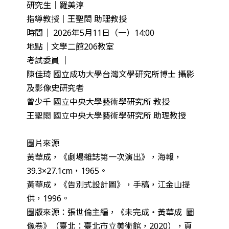
研究生｜羅美淳
指導教授｜王聖閎 助理教授
時間｜ 2026年5月11日（一）14:00
地點｜文學二館206教室
考試委員 ｜
陳佳琦 國立成功大學台灣文學研究所博士 攝影
及影像史研究者
曾少千 國立中央大學藝術學研究所 教授
王聖閎 國立中央大學藝術學研究所 助理教授
圖片來源
黃華成，《劇場雜誌第一次演出》，海報，
39.3×27.1cm，1965。
黃華成，《告別式設計圖》，手稿，江金山提
供，1996。
圖版來源：張世倫主編，《未完成・黃華成 圖
像卷》（臺北：臺北市立美術館，2020），頁