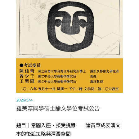
2026/5/4
羅美淳同學碩士論文學位考試公告
題目｜意圖入座、接受挑釁──論黃華成表演文
本的後設策略與渾濁空間