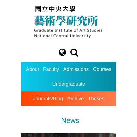
About
Faculty
Admissions
Courses
Undergraduate
Journals/Blog
Archive
Theses
News