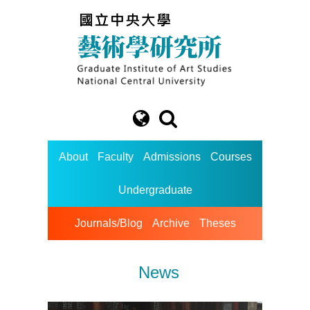
About
Faculty
Admissions
Courses
Undergraduate
Journals/Blog
Archive
Theses
News