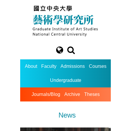
About
Faculty
Admissions
Courses
Undergraduate
Journals/Blog
Archive
Theses
News