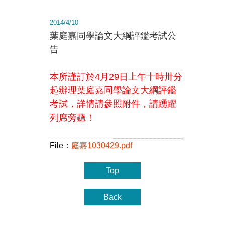
2014/4/10
葉庭嘉同學論文大綱評鑑考試公
告
本所謹訂於4月29日上午十時卅分
起辦理
葉庭嘉同學
論文大綱評鑑
考試，詳情請參照附件，請踴躍
列席旁聽！
File：
庭嘉1030429.pdf
Top
Back