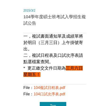
2015/3/2
104學年度碩士班考試入學招生複
試公告
一，複試書面通知單及成績單將
於明日（三月三日）上午掛號寄
出。
二，複試日程表及口試次序表請
點選檔案查閱。
* 更正繳交文件日期為
三月六日
星期五！
File：
104複試日程表.pdf
File：
104口試次序表.pdf
Top