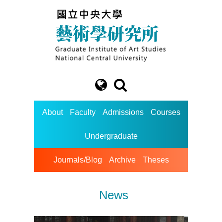
About
Faculty
Admissions
Courses
Undergraduate
Journals/Blog
Archive
Theses
News