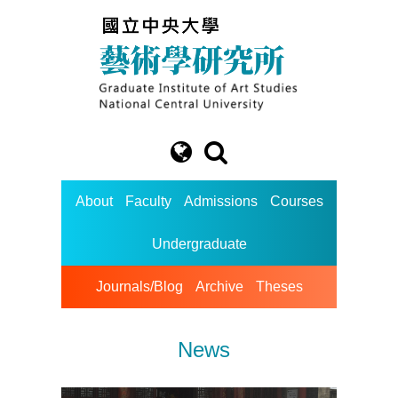
About
Faculty
Admissions
Courses
Undergraduate
Journals/Blog
Archive
Theses
News