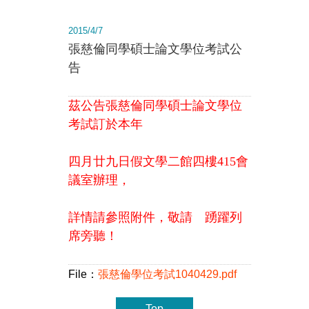
2015/4/7
張慈倫同學碩士論文學位考試公
告
茲公告張慈倫同學碩士論文學位
考試訂於
本年
四月廿九日假文學二館四樓415會
議室
辦理，
詳情請參照附件，敬請 踴躍列
席旁聽！
File：
張慈倫學位考試1040429.pdf
Top