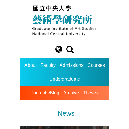
About
Faculty
Admissions
Courses
Undergraduate
Journals/Blog
Archive
Theses
News