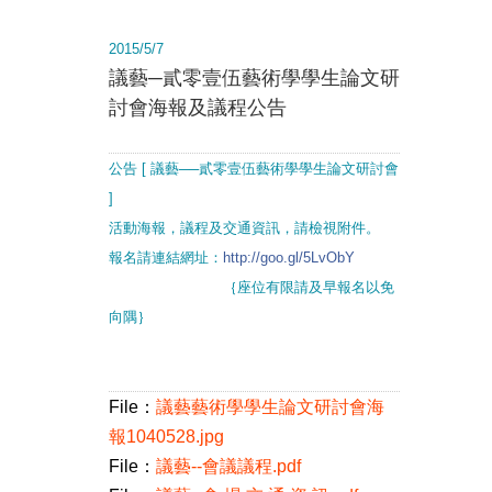
2015/5/7
議藝─貳零壹伍藝術學學生論文研
討會海報及議程公告
公告 [ 議藝──貳零壹伍藝術學學生論文研討會
]
活動海報，議程及交通資訊，請檢視附件。
報名請連結網址：
http://goo.gl/5LvObY
｛座位有限請及早報名以免
向隅｝
File：
議藝藝術學學生論文研討會海
報1040528.jpg
File：
議藝--會議議程.pdf