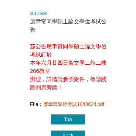
2015/5/26
應聿甯同學碩士論文學位考試公
告
茲公告應聿甯同學碩士論文學位
考試訂於
本年
六月廿四日假文學二館二樓
206教室
辦理，
詳情請參照附件，敬請踴
躍列席旁聽！
File：
應聿甯學位考試1040624.pdf
Top
Back