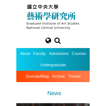
About
Faculty
Admissions
Courses
Undergraduate
Journals/Blog
Archive
Theses
News