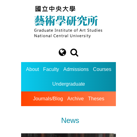
About
Faculty
Admissions
Courses
Undergraduate
Journals/Blog
Archive
Theses
News