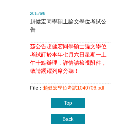
2015/6/9
趙健宏同學碩士論文學位考試公
告
茲公告趙健宏同學碩士論文學位
考試訂於
本年七月六日星期一上
午十點辦理，詳情
請檢視附件，
敬請踴躍列席旁聽！
File：
趙健宏學位考試1040706.pdf
Top
Back