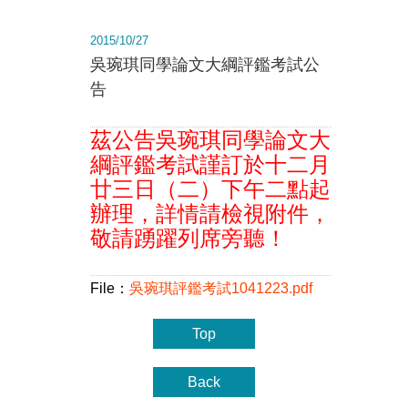
2015/10/27
吳琬琪同學論文大綱評鑑考試公
告
茲公告吳琬琪同學論文大
綱評鑑考試謹訂於
十二月
廿三日（二）下午二點起
辦理，詳情
請檢視附件，
敬請踴躍列席旁聽！
File：
吳琬琪評鑑考試1041223.pdf
Top
Back