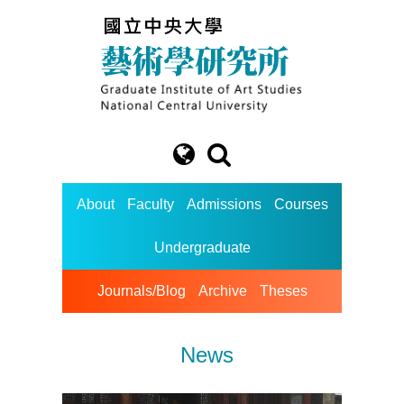
About
Faculty
Admissions
Courses
Undergraduate
Journals/Blog
Archive
Theses
News