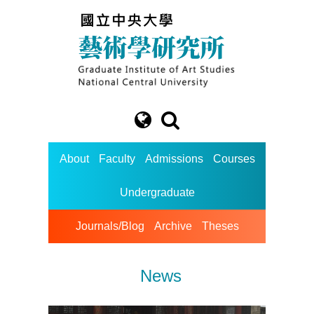
About
Faculty
Admissions
Courses
Undergraduate
Journals/Blog
Archive
Theses
News