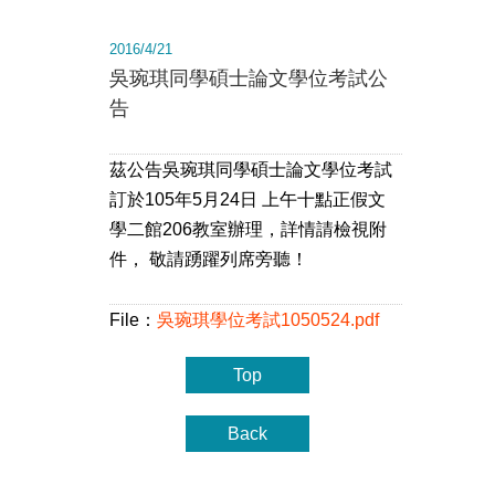
2016/4/21
吳琬琪同學碩士論文學位考試公
告
茲公告吳琬琪同學碩士論文學位考試
訂於105年5月24日 上午十點正假文
學二館206教室辦理，詳情請檢視附
件， 敬請踴躍列席旁聽！
File：
吳琬琪學位考試1050524.pdf
Top
Back