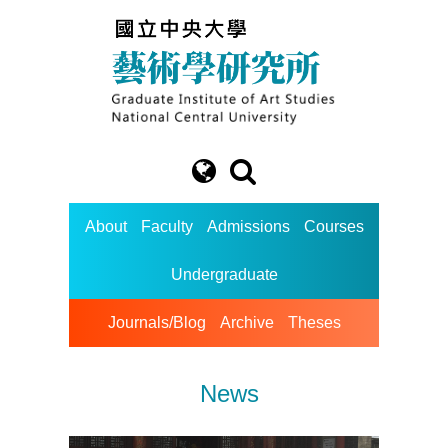
About
Faculty
Admissions
Courses
Undergraduate
Journals/Blog
Archive
Theses
News