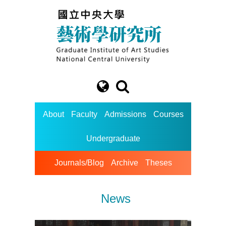
About
Faculty
Admissions
Courses
Undergraduate
Journals/Blog
Archive
Theses
News