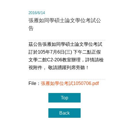
2016/6/14
張雁如同學碩士論文學位考試公
告
茲公告張雁如同學碩士論文學位考試
訂於105年7月6日(三) 下午二點正假
文學二館C2-206教室辦理，詳情請檢
視附件， 敬請踴躍列席旁聽！
File：
張雁如學位考試1050706.pdf
Top
Back