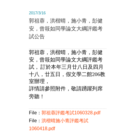
2017/3/16
郭祖蓉，洪楷晴，施小青，彭健
安，曾筱如同學論文大綱評鑑考
試公告
郭祖蓉，洪楷晴，施小青，彭健
安，曾筱如同學論文大綱評鑑考
，
訂於本年三月廿八日及四月
試
十八，廿五日，
假文學二館206教
室辦理，
詳情請參照附件，敬請踴躍列席
旁聽！
File：
郭祖蓉評鑑考試1060328.pdf
File：
洪楷晴施小青評鑑考試
1060418.pdf