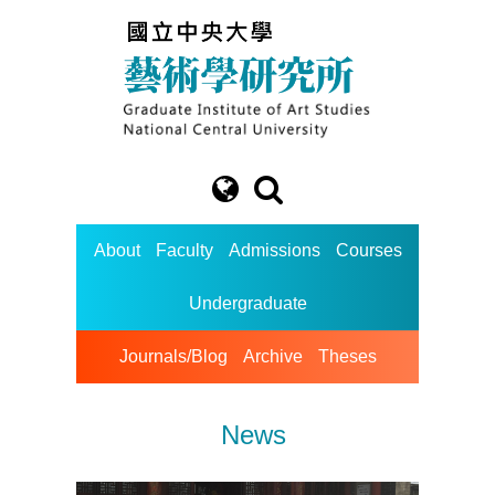
About
Faculty
Admissions
Courses
Undergraduate
Journals/Blog
Archive
Theses
News