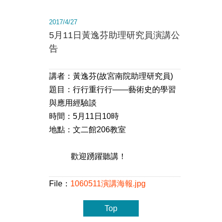
2017/4/27
5月11日黃逸芬助理研究員演講公
告
講者：黃逸芬(
故宮南院助理研究員)
題目：行行重行行——藝術史的學習
與應用經驗談
時間：5
月11日10時
地點：
文二館206教室
歡迎踴躍聽講！
File：
1060511演講海報.jpg
Top