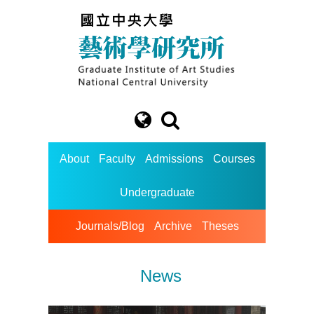
About
Faculty
Admissions
Courses
Undergraduate
Journals/Blog
Archive
Theses
News