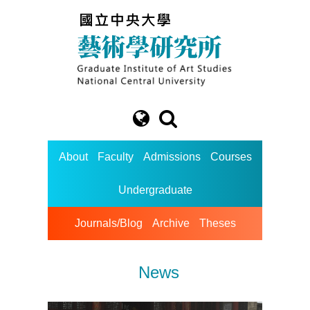
About
Faculty
Admissions
Courses
Undergraduate
Journals/Blog
Archive
Theses
News