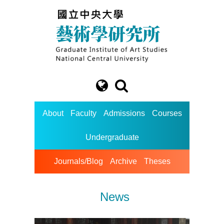
About
Faculty
Admissions
Courses
Undergraduate
Journals/Blog
Archive
Theses
News