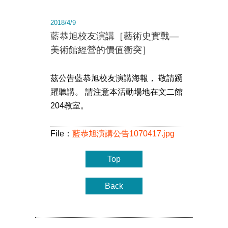
2018/4/9
藍恭旭校友演講［藝術史實戰—
美術館經營的價值衝突］
茲公告藍恭旭校友演講海報， 敬請踴
躍聽講。 請注意本活動場地在文二館
204教室。
File：
藍恭旭演講公告1070417.jpg
Top
Back