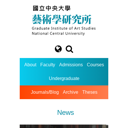
About
Faculty
Admissions
Courses
Undergraduate
Journals/Blog
Archive
Theses
News