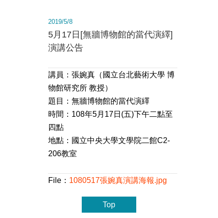
2019/5/8
5月17日[無牆博物館的當代演繹]
演講公告
講員：張婉真（國立台北藝術大學 博
物館研究所 教授）
題目：無牆博物館的當代演繹
時間：108年5月17日(五)下午二點至
四點
地點：國立中央大學文學院二館C2-
206教室
File：
1080517張婉真演講海報.jpg
Top