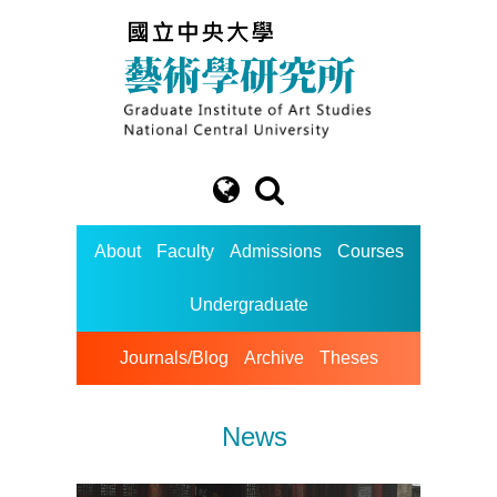
About
Faculty
Admissions
Courses
Undergraduate
Journals/Blog
Archive
Theses
News