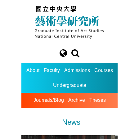
About
Faculty
Admissions
Courses
Undergraduate
Journals/Blog
Archive
Theses
News