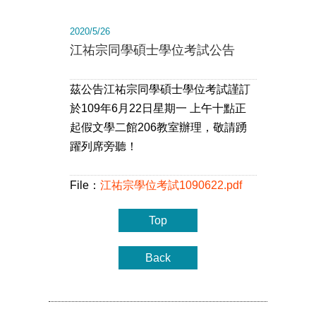
2020/5/26
江祐宗同學碩士學位考試公告
茲公告江祐宗同學碩士學位考試謹訂
於109年6月22日星期一 上午十點正
起假文學二館206教室辦理，敬請踴
躍列席旁聽！
File：
江祐宗學位考試1090622.pdf
Top
Back