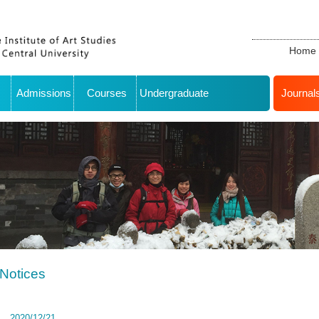
Home
Admissions
Courses
Undergraduate
Journal
Notices
2020/12/21