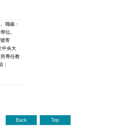
二、職級：
士學位。
掛號寄
國立中央大
研所專任教
信箱：
Back
Top