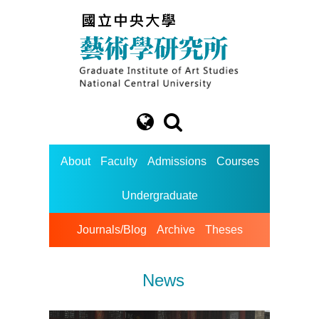
About
Faculty
Admissions
Courses
Undergraduate
Journals/Blog
Archive
Theses
News