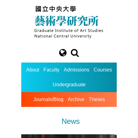
About
Faculty
Admissions
Courses
Undergraduate
Journals/Blog
Archive
Theses
News