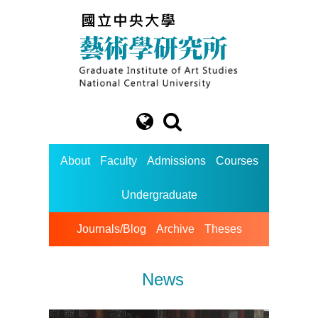
About
Faculty
Admissions
Courses
Undergraduate
Journals/Blog
Archive
Theses
News