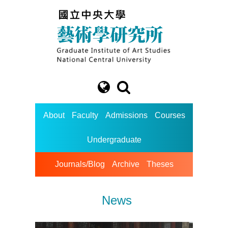
About
Faculty
Admissions
Courses
Undergraduate
Journals/Blog
Archive
Theses
News