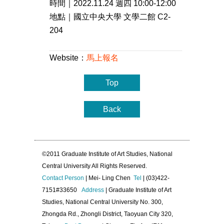
時間｜2022.11.24 週四 10:00-12:00
地點｜國立中央大學 文學二館 C2-
204
Website：
馬上報名
Top
Back
©2011 Graduate Institute of Art Studies, National
Central University All Rights Reserved.
Contact Person
| Mei- Ling Chen
Tel
| (03)422-
7151#33650
Address
| Graduate Institute of Art
Studies, National Central University No. 300,
Zhongda Rd., Zhongli District, Taoyuan City 320,