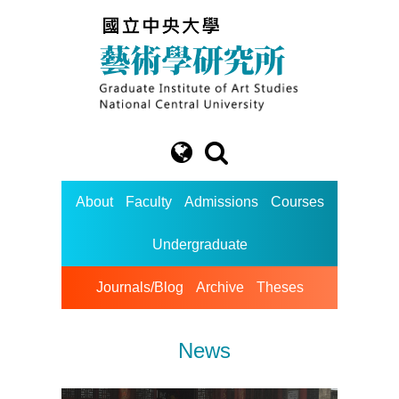
About
Faculty
Admissions
Courses
Undergraduate
Journals/Blog
Archive
Theses
News