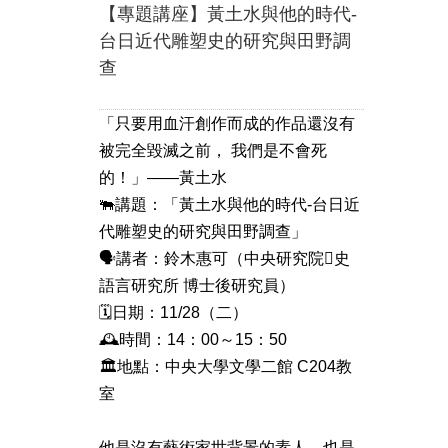
【專題講座】黃土水與他的時代-
台日近代雕塑史的研究與田野調
查
「只要用血汗創作而成的作品還沒有
被完全毀滅之前， 我們是不會死
的！」——黃土水
🐃講題：「黃土水與他的時代-台日近
代雕塑史的研究與田野調查」
🗣️講者：鈴木惠可（中央研究院史
語言研究所 博士後研究員）
🗓️日期：11/28（二）
🕰️時間：14：00～15：50
🏛️地點：中央大學文學二館 C204教
室
他是沒有藝術家世背景的素人，也是