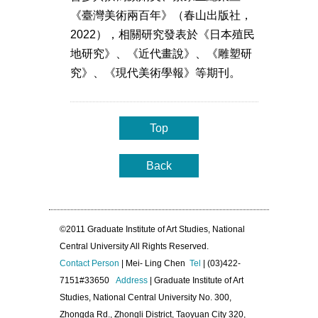
《臺灣美術兩百年》（春山出版社，
2022），相關研究發表於《日本殖民
地研究》、《近代畫說》、《雕塑研
究》、《現代美術學報》等期刊。
Top
Back
©2011 Graduate Institute of Art Studies, National
Central University All Rights Reserved.
Contact Person
| Mei- Ling Chen
Tel
| (03)422-
7151#33650
Address
| Graduate Institute of Art
Studies, National Central University No. 300,
Zhongda Rd., Zhongli District, Taoyuan City 320,