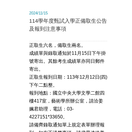
2024/11/15
114學年度甄試入學正備取生公告
及報到注意事項
正取生六名，備取生兩名。
成績單與錄取通知於11月15日下午掛
號寄出。其餘考生成績單亦同日郵件
寄出。
正取生報到日期：113年12月12日(四)
下午二點整。
報到地點：國立中央大學文學二館四
樓417室，藝術學所辦公室，請洽姜
姵君助理，電話：03-
4227151*33650。
請備齊錄取通知單上規定表單辦理報