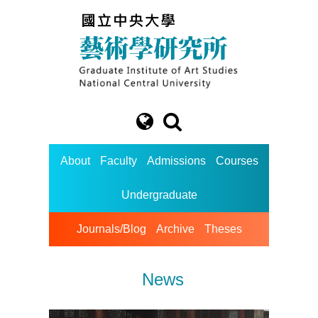
About
Faculty
Admissions
Courses
Undergraduate
Journals/Blog
Archive
Theses
News