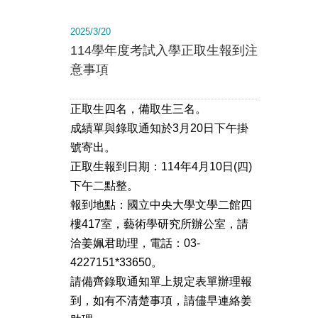
2025/3/20
114學年度考試入學正取生報到注
意事項
正取生四名，備取生三名。
成績單與錄取通知於3月20日下午掛
號寄出。
正取生報到日期：114年4月10日(四)
下午二點整。
報到地點：國立中央大學文學二館四
樓417室，藝術學研究所辦公室，請
洽姜姵君助理，電話：03-
4227151*33650。
請備齊錄取通知單上規定表單辦理報
到，如有不清楚事項，請儘早連絡姜