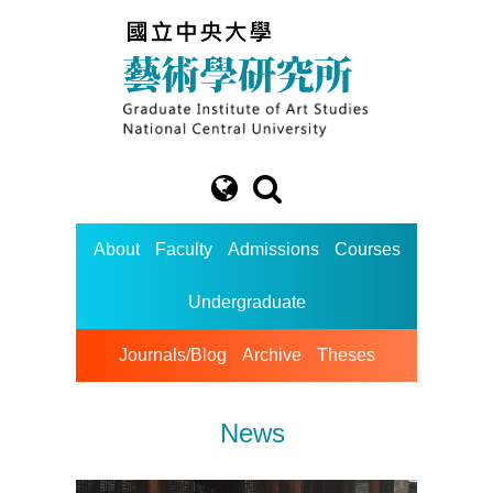
About
Faculty
Admissions
Courses
Undergraduate
Journals/Blog
Archive
Theses
News