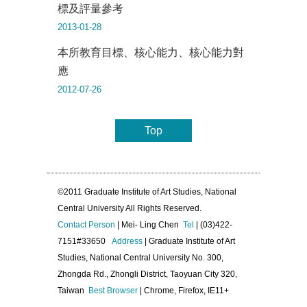
標及評量參考
2013-01-28
本所教育目標、核心能力、核心能力對
應
2012-07-26
Top
©2011 Graduate Institute of Art Studies, National
Central University All Rights Reserved.
Contact Person
| Mei- Ling Chen
Tel
| (03)422-
7151#33650
Address
| Graduate Institute of Art
Studies, National Central University No. 300,
Zhongda Rd., Zhongli District, Taoyuan City 320,
Taiwan
Best Browser
| Chrome, Firefox, IE11+