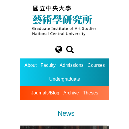
About
Faculty
Admissions
Courses
Undergraduate
Journals/Blog
Archive
Theses
News